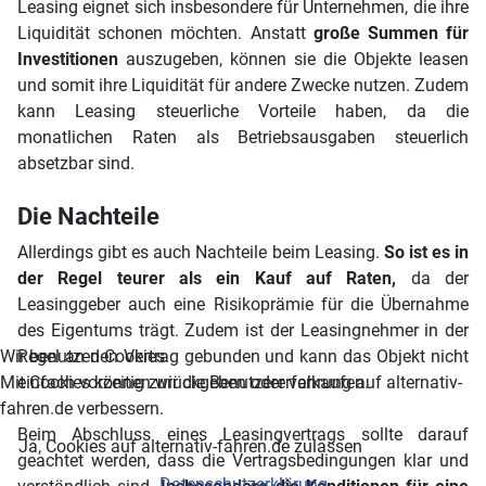
Leasing eignet sich insbesondere für Unternehmen, die ihre
Liquidität schonen möchten. Anstatt
große Summen für
Investitionen
auszugeben, können sie die Objekte leasen
und somit ihre Liquidität für andere Zwecke nutzen. Zudem
kann Leasing steuerliche Vorteile haben, da die
monatlichen Raten als Betriebsausgaben steuerlich
absetzbar sind.
Die Nachteile
Allerdings gibt es auch Nachteile beim Leasing.
So ist es in
der Regel teurer als ein Kauf auf Raten,
da der
Leasinggeber auch eine Risikoprämie für die Übernahme
des Eigentums trägt. Zudem ist der Leasingnehmer in der
Regel an den Vertrag gebunden und kann das Objekt nicht
Wir benutzen Cookies
einfach vorzeitig zurückgeben oder verkaufen.
Mit Cookies können wir die Benutzererfahrung auf alternativ-
fahren.de verbessern.
Beim Abschluss eines Leasingvertrags sollte darauf
Ja, Cookies auf alternativ-fahren.de zulassen
geachtet werden, dass die Vertragsbedingungen klar und
Datenschutzerklärung