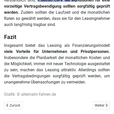
verständlich sind.
Insbesondere die Konditionen für eine
vorzeitige Vertragsbeendigung sollten sorgfältig geprüft
werden.
Zudem sollten die Laufzeit und die monatlichen
Raten so gewählt werden, dass sie für den Leasingnehmer
auch langfristig tragbar sind.
Fazit
Insgesamt bietet das Leasing als Finanzierungsmodell
viele Vorteile für Unternehmen und Privatpersonen.
Insbesondere die Planbarkeit der monatlichen Kosten und
die Möglichkeit, immer mit neuer Technologie ausgestattet
zu sein, machen das Leasing attraktiv. Allerdings sollten
die Vertragsbedingungen sorgfältig geprüft werden, um
unangenehme Überraschungen zu vermeiden.
Grafik: © alternativ-fahren.de
Vorheriger Beitrag: Euro NCAP (Crashtest)
Nächster Be
Zurück
Weiter