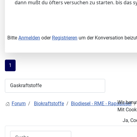
dann mußt du öfters versuchen zu starten. bis das syst
Bitte
Anmelden
oder
Registrieren
um der Konversation beizut
1
Wir benu
Forum
Biokraftstoffe
Biodiesel - RME - Rapsdiesel
Mit Cooki
Ja, Co
Suchen