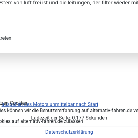
em von luft frei ist und die leitungen, der filter wieder mit 
reten.
tzen Cookies
ausgehen des Motors unmittelbar nach Start
es können wir die Benutzererfahrung auf alternativ-fahren.de v
Ladezeit der Seite: 0.177 Sekunden
okies auf alternativ-fahren.de zulassen
Datenschutzerklärung