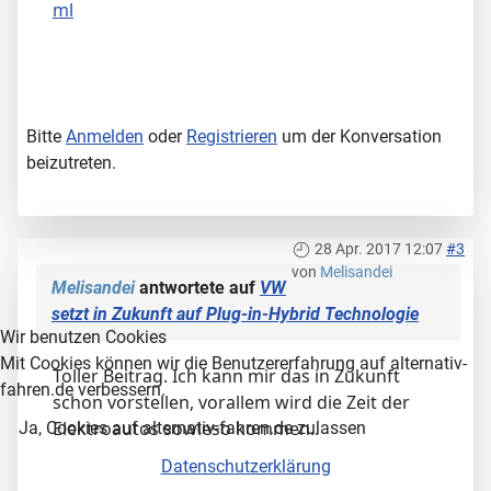
ml
Bitte
Anmelden
oder
Registrieren
um der Konversation
beizutreten.
28 Apr. 2017 12:07
#3
von
Melisandei
Melisandei
antwortete auf
VW
setzt in Zukunft auf Plug-in-Hybrid Technologie
Wir benutzen Cookies
Mit Cookies können wir die Benutzererfahrung auf alternativ-
Toller Beitrag. Ich kann mir das in Zukunft
fahren.de verbessern.
schon vorstellen, vorallem wird die Zeit der
Elektroautos sowieso kommen..
Ja, Cookies auf alternativ-fahren.de zulassen
Datenschutzerklärung