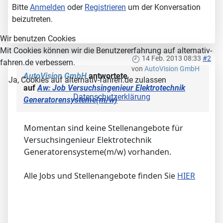
Bitte
Anmelden
oder
Registrieren
um der Konversation
beizutreten.
Wir benutzen Cookies
Mit Cookies können wir die Benutzererfahrung auf alternativ-
14 Feb. 2013 08:33
#2
fahren.de verbessern.
von
AutoVision GmbH
AutoVision GmbH
antwortete
Ja, Cookies auf alternativ-fahren.de zulassen
auf
Aw: Job Versuchsingenieur Elektrotechnik
Datenschutzerklärung
Generatorensysteme(m/w)
Momentan sind keine Stellenangebote für
Versuchsingenieur Elektrotechnik
Generatorensysteme(m/w) vorhanden.
Alle Jobs und Stellenangebote finden Sie
HIER