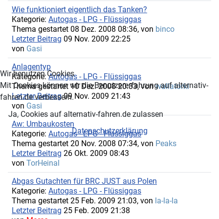
Wie funktioniert eigentlich das Tanken?
Kategorie:
Autogas - LPG - Flüssiggas
Thema gestartet 08 Dez. 2008 08:36, von
binco
Letzter Beitrag
09 Nov. 2009 22:25
von
Gasi
Anlagentyp
Wir benutzen Cookies
Kategorie:
Autogas - LPG - Flüssiggas
Mit Cookies können wir die Benutzererfahrung auf alternativ-
Thema gestartet 10 Dez. 2008 20:33, von
wallatorki
Letzter Beitrag
09 Nov. 2009 21:43
fahren.de verbessern.
von
Gasi
Ja, Cookies auf alternativ-fahren.de zulassen
Aw: Umbaukosten
Datenschutzerklärung
Kategorie:
Autogas - LPG - Flüssiggas
Thema gestartet 20 Nov. 2008 07:34, von
Peaks
Letzter Beitrag
26 Okt. 2009 08:43
von
TorHeinal
Abgas Gutachten für BRC JUST aus Polen
Kategorie:
Autogas - LPG - Flüssiggas
Thema gestartet 25 Feb. 2009 21:03, von
la-la-la
Letzter Beitrag
25 Feb. 2009 21:38