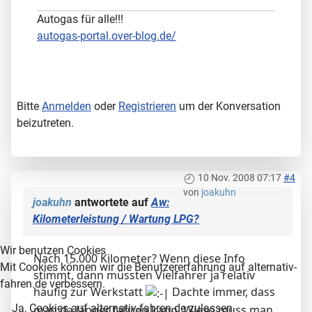
Autogas für alle!!!
autogas-portal.over-blog.de/
Bitte
Anmelden
oder
Registrieren
um der Konversation
beizutreten.
10 Nov. 2008 07:17
#4
von
joakuhn
joakuhn
antwortete auf
Aw:
Kilometerleistung / Wartung LPG?
Wir benutzen Cookies
Nach 15.000 Kilometer? Wenn diese Info
Mit Cookies können wir die Benutzererfahrung auf alternativ-
stimmt, dann müssten Vielfahrer ja relativ
fahren.de verbessern.
häufig zur Werkstatt
Dachte immer, dass
Ja, Cookies auf alternativ-fahren.de zulassen
man da länger fahren kann. Wieso muss man