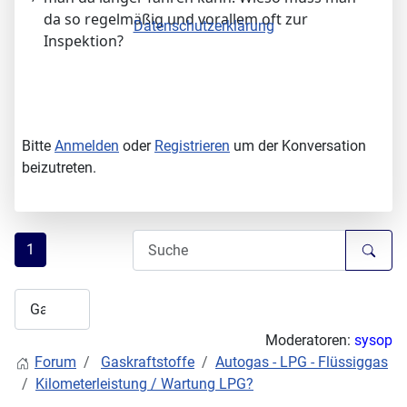
da so regelmäßig und vorallem oft zur
Datenschutzerklärung
Inspektion?
Bitte
Anmelden
oder
Registrieren
um der Konversation
beizutreten.
1
Moderatoren:
sysop
Forum
Gaskraftstoffe
Autogas - LPG - Flüssiggas
Kilometerleistung / Wartung LPG?